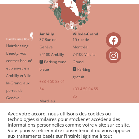
Ambilly
Ville-la-Grand
37 Rue de
15 rue de
Hairdressing
Genève
Montréal
Beauty, vos
74100 Ambilly
74100 Ville la
centres beauté
🅿️ Parking zone
Grand
et bien-être à
bleue
🅿️ Parking
Ambilly et Ville-
gratuit
+33 4 50 83 61
la-Grand, aux
54
+33 4 50 04 55
portes de
85
Genève :
Mardi au
coiffure,
Vendredi |
Lundi au
esthétique,
Avec votre accord, nous utilisons des cookies ou
09:00 – 20:00
Vendredi |
technologies similaires pour stocker et accéder à des
bien-être,
Samedi | 09:00
09:00 – 20:00
informations personnelles comme votre visite sur ce site.
onglerie,
Vous pouvez retirer votre consentement ou vous opposer
– 18:00
Samedi | 09:00
coworking et
aux traitements basés sur l'intérêt légitime à tout
– 18:00